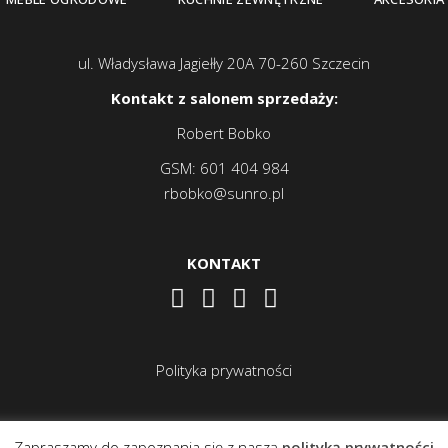
ul. Władysława Jagiełły 20A 70-260 Szczecin
Kontakt z salonem sprzedaży:
Robert Bobko
GSM:
601 404 984
rbobko@sunro.pl
KONTAKT
Polityka prywatności
Zapraszamy do zapoznania się z naszą
polityką prywatności