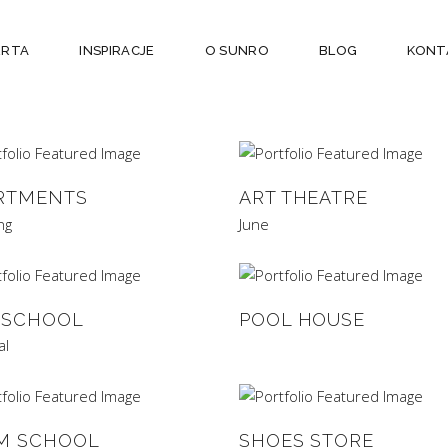
ERTA
INSPIRACJE
O SUNRO
BLOG
KONT
RTMENTS
ART THEATRE
ng
June
 SCHOOL
POOL HOUSE
al
M SCHOOL
SHOES STORE